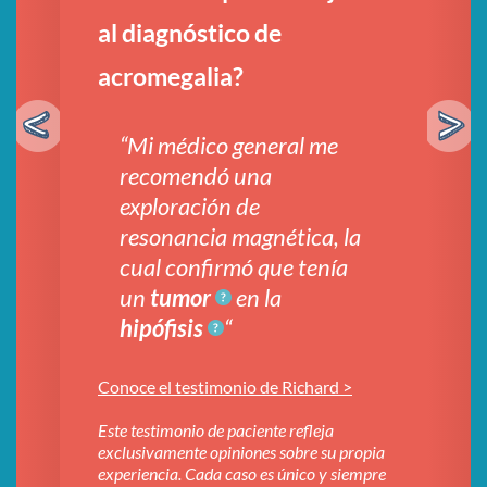
un
al diagnóstico de
moti
acromegalia?
médi
 lo
“
Mi médico general me
“No
co;
recomendó una
que
es
exploración de
ya 
dos
resonancia magnética, la
dif
cual confirmó que tenía
dur
un
tumor
en la
hipófisis
“
ne >
Conoce 
Este tes
Conoce el testimonio de Richard >
 propia
exclusi
 siempre
experie
Este testimonio de paciente refleja
ico para
será ne
exclusivamente opiniones sobre su propia
sobre el
recibir
experiencia. Cada caso es único y siempre
diagnóst