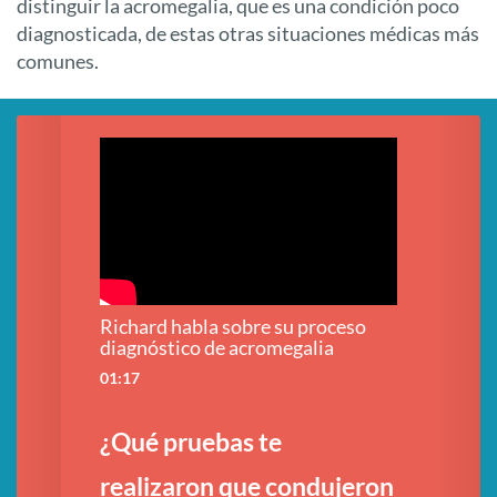
distinguir la acromegalia, que es una condición poco
diagnosticada, de estas otras situaciones médicas más
comunes.
ceso
Richard habla sobre su proceso
Sandri
diagnóstico de acromegalia
diagnó
01:17
01:58
¿Qué pruebas te
¿Cuá
te
realizaron que condujeron
diag