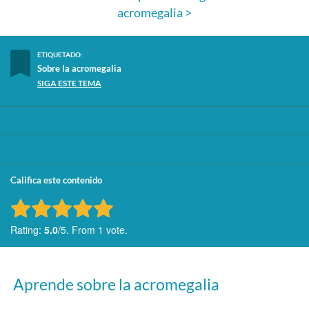
acromegalia >
ETIQUETADO:
Sobre la acromegalia
SIGA ESTE TEMA
Califica este contenido
Rate this item:
Submit Rating
Rating:
5.0
/5. From 1 vote.
Aprende sobre la acromegalia