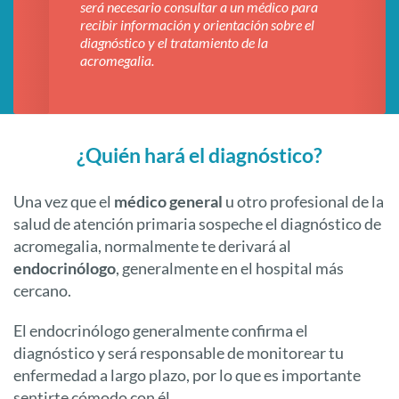
será necesario consultar a un médico para
acromeg
recibir información y orientación sobre el
diagnóstico y el tratamiento de la
acromegalia.
¿Quién hará el diagnóstico?
Una vez que el
médico general
u otro profesional de la
salud de atención primaria sospeche el diagnóstico de
acromegalia, normalmente te derivará al
endocrinólogo
, generalmente en el hospital más
cercano.
El endocrinólogo generalmente confirma el
diagnóstico y será responsable de monitorear tu
enfermedad a largo plazo, por lo que es importante
sentirte cómodo con él.