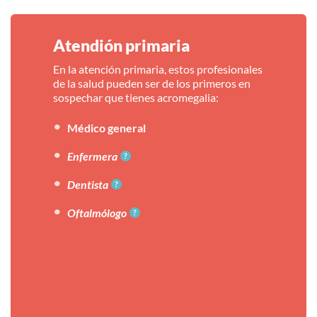
 la
Atendión primaria
Atenc
En la atención primaria, estos profesionales
Estos pro
de la salud pueden ser de los primeros en
especiali
ue pueden
sospechar que tienes acromegalia:
diagnósti
ado de la
monitorea
atan
Médico general
tarse
Endoc
Enfermera
Radió
Dentista
Neuro
Oftalmólogo
Radio