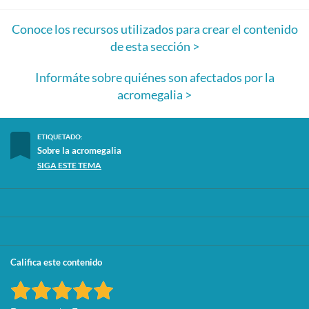
Conoce los recursos utilizados para crear el contenido
de esta sección >
Informáte sobre quiénes son afectados por la
acromegalia >
ETIQUETADO:
Sobre la acromegalia
SIGA ESTE TEMA
Califica este contenido
Rate this item:
Submit Rating