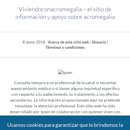
Viviendoconacromegalia – el sitio de
información y apoyo sobre acromegalia
© Ipsen 2018
Acerca de este sitio web
|
Glosario
|
Términos y condiciones
Consulta siempre a un profesional de la salud si necesitas
asesoramiento médico o si tienes alguna inquietud específica
con respecto a tu padecimiento, tu tratamiento o los efectos
secundarios. La información proporcionada aquí no pretende
remplazar la atención profesional. Este sitio web ha sido
desarrollado por Ipsen en colaboración con quienes viven con
acromegalia y los profesionales de la salud que los atienden.
Ipsen agradece a todos sus valiosos conocimientos e historias.
Usamos cookies para garantizar que le brindemos la
Los nombres usados en este sitio web pueden no ser reales.