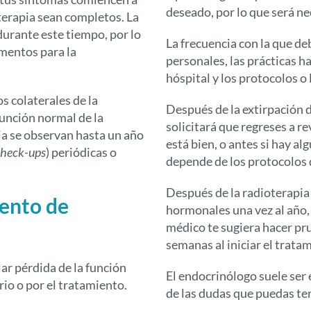
deseado, por lo que será nec
oterapia sean completos. La
urante este tiempo, por lo
La frecuencia con la que d
amentos para la
personales, las prácticas h
hóspital y los protocolos o 
s colaterales de la
Después de la extirpación d
función normal de la
solicitará que regreses a r
pia se observan hasta un año
está bien, o antes si hay a
check-ups
) periódicas o
depende de los protocolos 
Después de la radioterapia
iento de
hormonales una vez al año, 
médico te sugiera hacer pr
semanas al iniciar el trata
ar pérdida de la función
El endocrinólogo suele ser 
rio o por el tratamiento.
de las dudas que puedas te