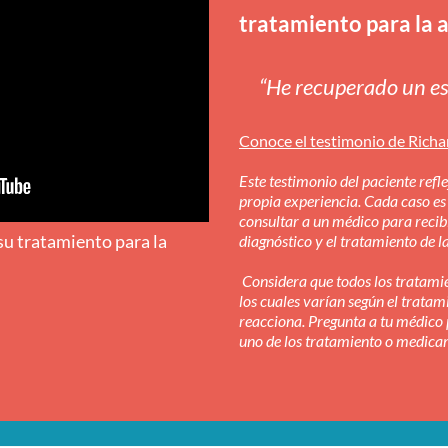
tratamiento para la 
“He recuperado un est
Conoce el testimonio de Richa
Este testimonio del paciente refl
propia experiencia. Cada caso es
consultar a un médico para recib
su tratamiento para la
diagnóstico y el tratamiento de l
Considera que todos los tratami
los cuales varían según el tratam
reacciona. Pregunta a tu médico 
uno de los tratamiento o medicam