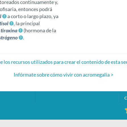
nitoreados continuamente y,
ofisaria, entonces podrá
l
a corto o largo plazo, ya
tisol
, la principal
n
tiroxina
(hormona de la
strógeno
.
 los recursos utilizados para crear el contenido de esta se
Infórmate sobre cómo vivir con acromegalia >
C
R