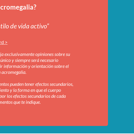
acromegalia?
ilo de vida activo”
rd >
eja exclusivamente opiniones sobre su
 único y siempre será necesario
ir información y orientación sobre el
a acromegalia.
entos pueden tener efectos secundarios,
iento y la forma en que el cuerpo
por los efectos secundarios de cada
entos que te indique.