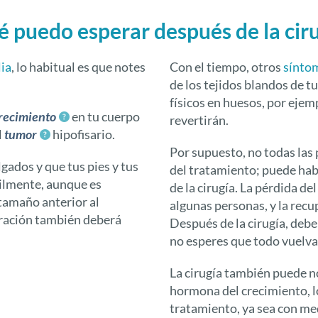
 puedo esperar después de la cir
ia
, lo habitual es que notes
Con el tiempo, otros
sínto
de los tejidos blandos de t
físicos en huesos, por eje
recimiento
en tu cuerpo
revertirán.
l
tumor
hipofisario.
Por supuesto, no todas las
gados y que tus pies y tus
del tratamiento; puede hab
ilmente, aunque es
de la cirugía. La pérdida d
tamaño anterior al
algunas personas, y la recu
oración también deberá
Después de la cirugía, deb
no esperes que todo vuelv
La cirugía también puede no
hormona del crecimiento, lo
tratamiento, ya sea con me