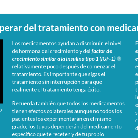
perar del tratamiento con medic
Los medicamentos ayudan a disminuir el nivel
E
de hormona del crecimiento y del
factor de
e
crecimiento similar a la insulina tipo 1 (IGF-1)
e
relativamente poco después de comenzar el
e
tratamiento. Es importante que sigas el
e
tratamiento sin interrupción para que
p
realmente el tratamiento tenga éxito.
t
i
Recuerda también que todos los medicamentos
e
o
tienen efectos colaterales aunque no todos los
s
pacientes los experimentarán en el mismo
c
grado; los tuyos dependerán del medicamento
d
específico que te receten y de tu propio