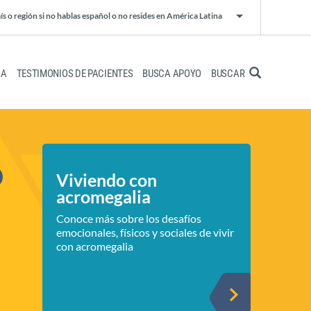
ís o región si no hablas español o no resides en América Latina
IA
TESTIMONIOS DE PACIENTES
BUSCA APOYO
BUSCAR
o
Viviendo con
acromegalia
Conoce más sobre los desafíos
emocionales, físicos y sociales de vivir
con acromegalia