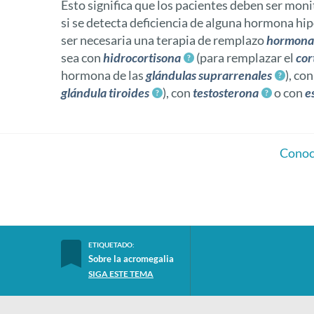
Esto significa que los pacientes deben ser mo
si se detecta deficiencia de alguna hormona hip
ser necesaria una terapia de remplazo
hormona
sea con
hidrocortisona
(para remplazar el
cor
hormona de las
glándulas suprarrenales
), co
glándula tiroides
), con
testosterona
o con
e
Conoce
ETIQUETADO:
Sobre la acromegalia
SIGA ESTE TEMA