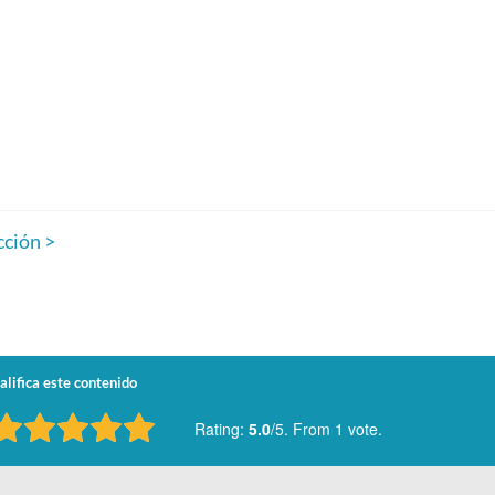
cción >
alifica este contenido
Rating:
5.0
/5. From 1 vote.
ate this item:
Submit Rating